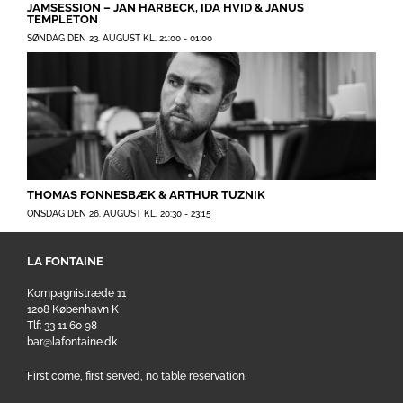
JAMSESSION – JAN HARBECK, IDA HVID & JANUS
TEMPLETON
SØNDAG DEN 23. AUGUST KL. 21:00
-
01:00
THOMAS FONNESBÆK & ARTHUR TUZNIK
ONSDAG DEN 26. AUGUST KL. 20:30
-
23:15
LA FONTAINE
Kompagnistræde 11
1208 København K
Tlf: 33 11 60 98
bar@lafontaine.dk
First come, first served, no table reservation.