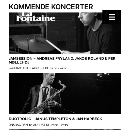
Skip
KOMMENDE KONCERTER
to
content
Toggle
Naviga
Hjem
Koncerter
JAMSESSION – ANDREAS FRYLAND, JAKOB ROLAND & PER
Merchandise
MØLLEHØJ
SØNDAG DEN 9. AUGUST KL. 21:00
-
01:00
Poetry Club
Om
DUOTROLIG – JANUS TEMPLETON & JAN HARBECK
ONSDAG DEN 12. AUGUST KL. 20:30
-
23:15