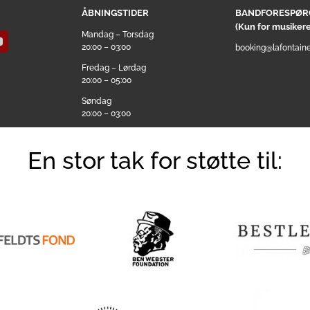
ÅBNINGSTIDER
BANDFORESPØR
(Kun for musikere
Mandag – Torsdag
20:00 – 03:00
booking@lafontaine
Fredag – Lørdag
20:00 – 05:00
Søndag
20:00 – 03:00
En stor tak for støtte til: