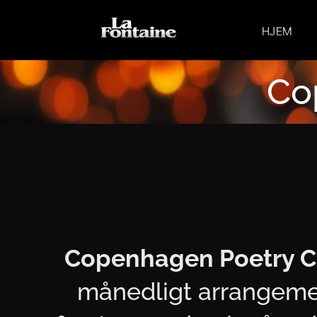
Skip
to
HJEM
content
Co
Copenhagen Poetry C
månedligt arrangeme