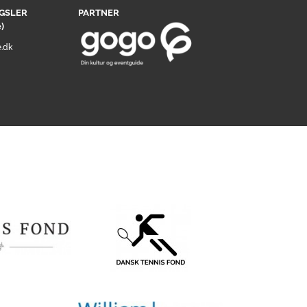
GSLER
PARTNER
)
.dk