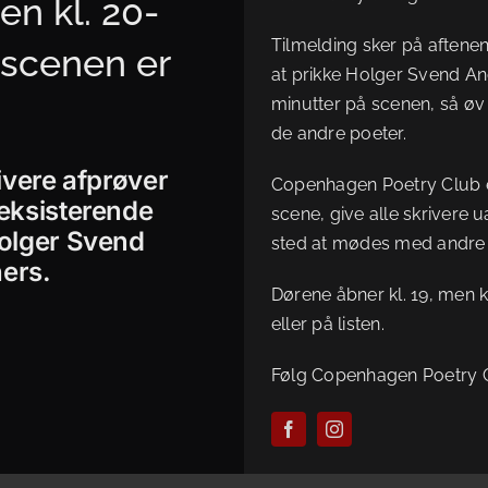
n kl. 20-
Tilmelding sker på aftene
 scenen er
at prikke Holger Svend And
minutter på scenen, så øv d
de andre poeter.
ivere afprøver
Copenhagen Poetry Club e
 eksisterende
scene, give alle skrivere 
Holger Svend
sted at mødes med andre 
hers.
Dørene åbner kl. 19, men ko
eller på listen.
Følg Copenhagen Poetry C