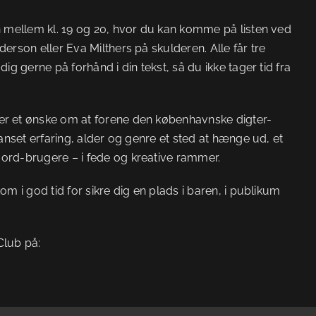
n mellem kl. 19 og 20, hvor du kan komme på listen ved
erson eller Eva Milthers på skulderen. Alle får tre
ig gerne på forhånd i din tekst, så du ikke tager tid fra
r et ønske om at forene den københavnske digter-
uanset erfaring, alder og genre et sted at hænge ud, et
ord-brugere – i fede og kreative rammer.
m i god tid for sikre dig en plads i baren, i publikum
lub på: