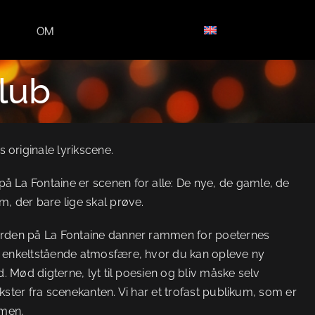
OM
lub
originale lyrikscene.
 La Fontaine er scenen for alle: De nye, de gamle, de
, der bare lige skal prøve.
erden på La Fontaine danner rammen for poeternes
n enkeltstående atmosfære, hvor du kan opleve ny
d. Mød digterne, lyt til poesien og bliv måske selv
 tekster fra scenekanten. Vi har et trofast publikum, som er
mmen.