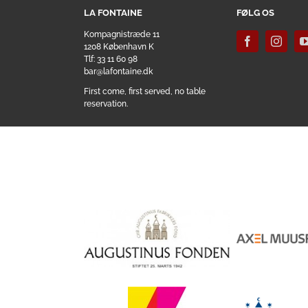
LA FONTAINE
FØLG OS
Kompagnistræde 11
1208 København K
Tlf: 33 11 60 98
bar@lafontaine.dk
First come, first served, no table
reservation.