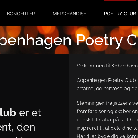
KONCERTER
MERCHANDISE
POETRY CLUB
penhagen Poetry C
Velkommen til Københavns 
Copenhagen Poetry Club på
erfarne, de nervøse og dem
Stemningen fra jazzens v
lub
er et
fremførelser og skaber e
dansk litteratur på tæt hol
nt, den
inspireret til at dele dine
klar til at byde dig velko