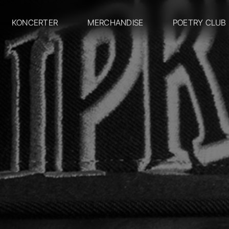
KONCERTER
MERCHANDISE
POETRY CLUB