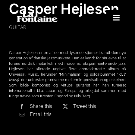
Casper Hejlesen
Skip
to
content
Toggle
GUITAR
Naviga
Hjem
Koncerter
Casper Hejlesen er en af de mest lysende stjerner blandt den nye
generation af danske jazzmusikere. Han er kendt for sin evne til at
Merchandise
forene nordisk melankoli med moderne, eksperimenterende jazz.
Hejlesen har allerede udgivet flere anmelderroste album på
Poetry Club
Universal Music, herunder “Minimalism” og soloalbummet “Idyl”
(2024), der udforsker grænserne mellem improvisation og enkelhed.
Som både komponist og virtuos guitarist har han turneret
Om
internationalt i bl.a. Japan og Europa og arbejdet sammen med
tunge navne som Kresten Osgood og Nils Berg.
Share this
Tweet this
Email this