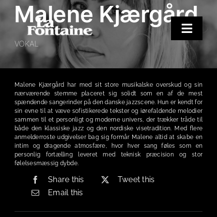
Malene Kjærgård
Skip
to
content
Toggle
VOKAL
Naviga
Hjem
Koncerter
Malene Kjærgård har med sit store musikalske overskud og sin
nærværende stemme placeret sig solidt som en af de mest
Merchandise
spændende sangerinder på den danske jazzscene. Hun er kendt for
sin evne til at væve sofistikerede tekster og iørefaldende melodier
Poetry Club
sammen til et personligt og moderne univers, der trækker tråde til
både den klassiske jazz og den nordiske visetradition. Med flere
anmelderroste udgivelser bag sig formår Malene altid at skabe en
Om
intim og dragende atmosfære, hvor hver sang føles som en
personlig fortælling leveret med teknisk præcision og stor
følelsesmæssig dybde.
Share this
Tweet this
Email this