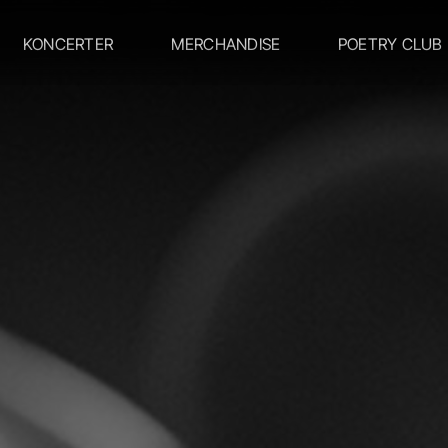
KONCERTER
MERCHANDISE
POETRY CLUB