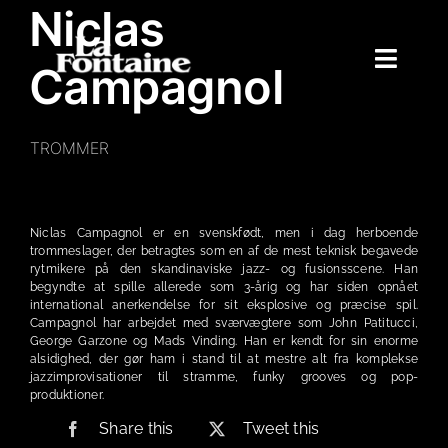
Niclas
Skip
to
content
Toggle
Campagnol
Naviga
Hjem
TROMMER
Koncerter
Merchandise
Niclas Campagnol er en svenskfødt, men i dag herboende
Poetry Club
trommeslager, der betragtes som en af de mest teknisk begavede
rytmikere på den skandinaviske jazz- og fusionsscene. Han
Om
begyndte at spille allerede som 3-årig og har siden opnået
international anerkendelse for sit eksplosive og præcise spil.
Campagnol har arbejdet med sværvægtere som John Patitucci,
George Garzone og Mads Vinding. Han er kendt for sin enorme
alsidighed, der gør ham i stand til at mestre alt fra komplekse
jazzimprovisationer til stramme, funky grooves og pop-
produktioner.
Share this
Tweet this