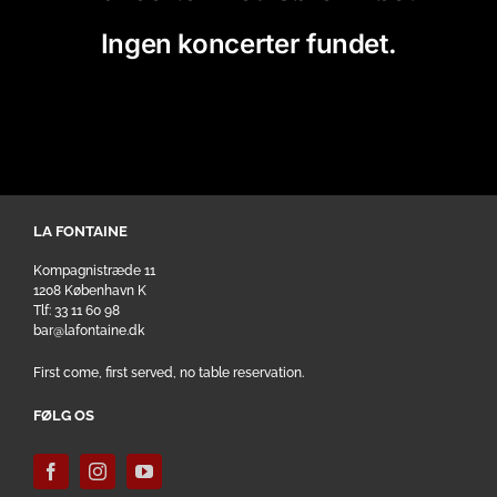
Ingen koncerter fundet.
LA FONTAINE
Kompagnistræde 11
1208 København K
Tlf: 33 11 60 98
bar@lafontaine.dk
First come, first served, no table reservation.
FØLG OS