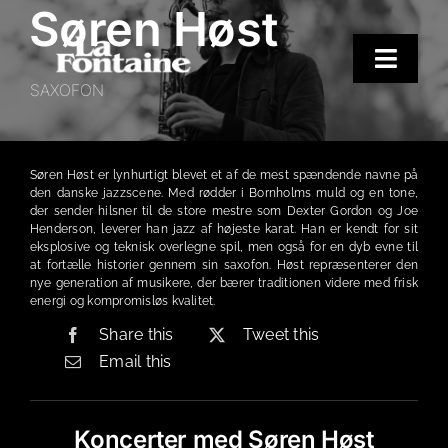
Søren Høst
Skip
to
content
Toggle
SAXOFON
Naviga
Hjem
Koncerter
Søren Høst er lynhurtigt blevet et af de mest spændende navne på
den danske jazzscene. Med rødder i Bornholms muld og en tone,
Merchandise
der sender hilsner til de store mestre som Dexter Gordon og Joe
Henderson, leverer han jazz af højeste karat. Han er kendt for sit
Poetry Club
eksplosive og teknisk overlegne spil, men også for en dyb evne til
at fortælle historier gennem sin saxofon. Høst repræsenterer den
nye generation af musikere, der bærer traditionen videre med frisk
Om
energi og kompromisløs kvalitet.
Share this
Tweet this
Email this
Koncerter med Søren Høst