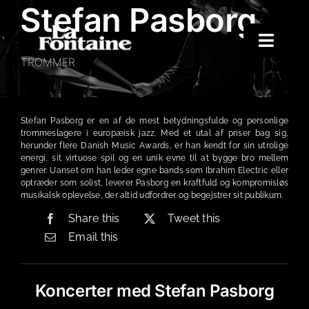
Stefan Pasborg
Skip
to
content
Toggle
TROMMER
Naviga
Hjem
Koncerter
Stefan Pasborg er en af de mest betydningsfulde og personlige
trommeslagere i europæisk jazz. Med et utal af priser bag sig,
Merchandise
herunder flere Danish Music Awards, er han kendt for sin utrolige
energi, sit virtuose spil og en unik evne til at bygge bro mellem
Poetry Club
genrer. Uanset om han leder egne bands som Ibrahim Electric eller
optræder som solist, leverer Pasborg en kraftfuld og kompromisløs
musikalsk oplevelse, der altid udfordrer og begejstrer sit publikum.
Om
Share this
Tweet this
Email this
Koncerter med Stefan Pasborg