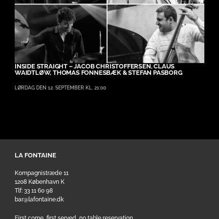
INSIDE STRAIGHT – JACOB CHRISTOFFERSEN, CLAUS
WAIDTLØW, THOMAS FONNESBÆK & STEFAN PASBORG
LØRDAG DEN 12. SEPTEMBER KL. 21:00
LA FONTAINE
Kompagnistræde 11
1208 København K
Tlf: 33 11 60 98
bar@lafontaine.dk
First come, first served, no table reservation.