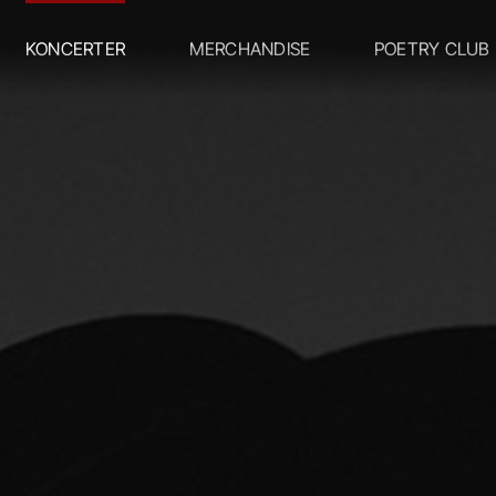
KONCERTER
MERCHANDISE
POETRY CLUB