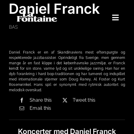
Daniel Franck
Skip
to
content
Toggle
BAS
Naviga
Hjem
Koncerter
Daniel Franck er en af Skandinaviens mest efterspurgte og
respekterede jazzbassister. Oprindeligt fra Sverige, men gennem
Merchandise
mange år en fast klippe i det københavnske jazzmiljø, er Franck
kendt for sin store, varme lyd og sit urokkelige swing. Han har en
Poetry Club
dyb forankring i hard bop-traditionen og har turneret og indspillet
med internationale stjerner som Doug Raney, Al Foster og Kurt
Rosenwinkel. Hans spil er synonymt med rytmisk autoritet og
Om
melodisk overskud.
Share this
Tweet this
Email this
Koncerter med Daniel Franck