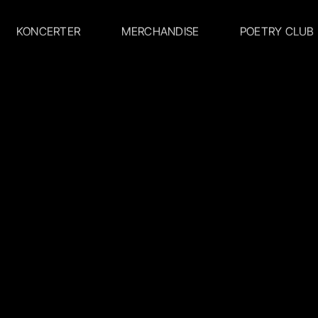
KONCERTER
MERCHANDISE
POETRY CLUB