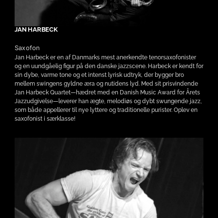
JAN HARBECK
Saxofon
Jan Harbeck er en af Danmarks mest anerkendte tenorsaxofonister
og en uundgåelig figur på den danske jazzscene. Harbeck er kendt for
sin dybe, varme tone og et intenst lyrisk udtryk, der bygger bro
mellem swingens gyldne æra og nutidens lyd. Med sit prisvindende
Jan Harbeck Quartet—hædret med en Danish Music Award for Årets
Jazzudgivelse—leverer han ægte, melodiøs og dybt swungende jazz,
som både appellerer til nye lyttere og traditionelle purister. Oplev en
saxofonist i særklasse!