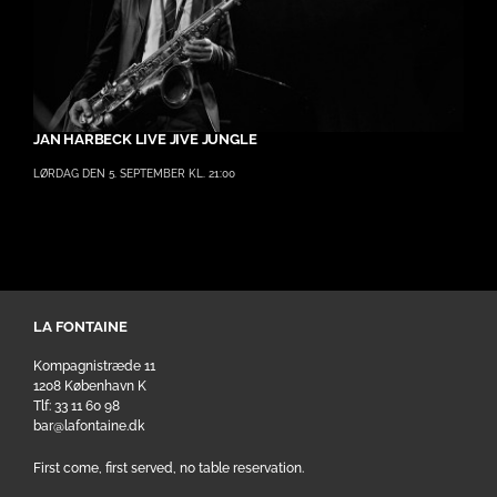
JAN HARBECK LIVE JIVE JUNGLE
LØRDAG DEN 5. SEPTEMBER KL. 21:00
LA FONTAINE
Kompagnistræde 11
1208 København K
Tlf: 33 11 60 98
bar@lafontaine.dk
First come, first served, no table reservation.