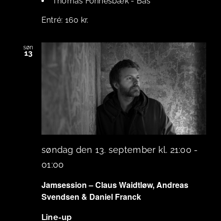
Thomas Fonnesbæk
-
Bas
160 kr.
søn
13
søndag den 13. september kl. 21:00
-
01:00
Jamsession – Claus Waidtløw, Andreas
Svendsen & Daniel Franck
Line-up