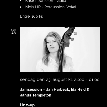
Krister Jonsson
-
Guitar
Niels HP
-
Percussion, Vokal
160 kr.
søn
23
søndag den 23. august kl. 21:00
-
01:00
Jamsession – Jan Harbeck, Ida Hvid &
Janus Templeton
Line-up